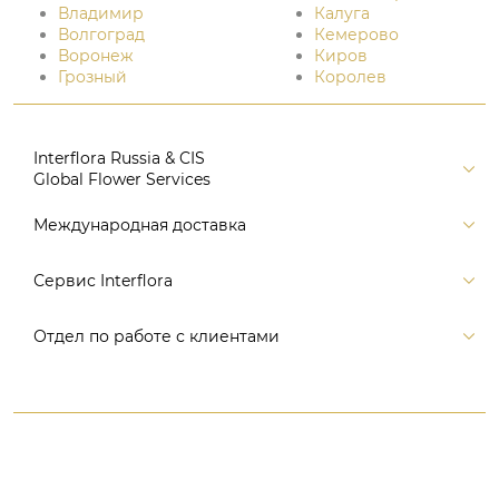
Владимир
Калуга
Волгоград
Кемерово
Воронеж
Киров
Грозный
Королев
Interflora Russia & CIS
Global Flower Services
Версия для печати
Международная доставка
Контакты
Россия
Сервис Interflora
Поиск
Балтия и страны СНГ
Карта портала
Заказ и оплата
Отдел по работе с клиентами
Европа
Помощь
Доставка
Америка
Связаться с нами, заказать звонок
Цветы и подарки
Австралия и Океания
+7 (495) 175-77-05
Время доставки
Азия
8 (800) 350-77-05
Гарантия
Африка
WhatsApp +7 (495) 175-77-05