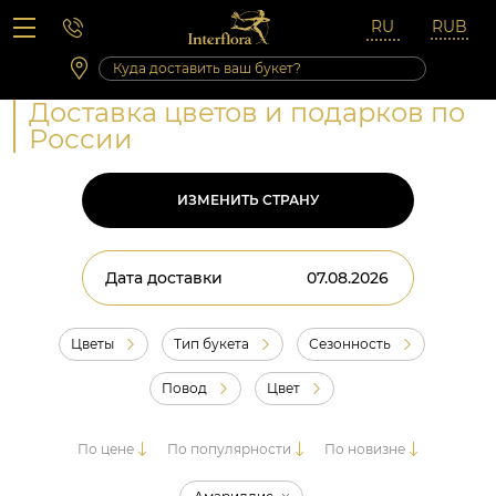
Вопросы-ответы
Сб 10:00 ‐ 14:00
Выходные и праздничные дни
Доставка цветов и подарков по
России
ИЗМЕНИТЬ СТРАНУ
Дата доставки
Цветы
Тип букета
Сезонность
Повод
Цвет
По цене
По популярности
По новизне