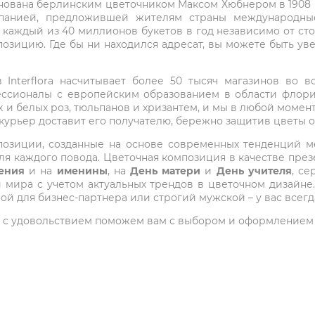
снована берлинским цветочником Максом Хюбнером в 1908 го
мпанией, предложившей жителям страны международные
 каждый из 40 миллионов букетов в год независимо от с
озицию. Где бы ни находился адресат, вы можете быть у
Interflora насчитывает более 50 тысяч магазинов во вс
ессионалы с европейским образованием в области флори
 и белых роз, тюльпанов и хризантем, и мы в любой момен
 курьер доставит его получателю, бережно защитив цветы 
композиции, созданные на основе современных тенденций
я каждого повода. Цветочная композиция в качестве през
ения
и на
именины
, на
День матери
и
День учителя
, с
ира с учетом актуальных трендов в цветочном дизайне.
ой для бизнес-партнера или строгий мужской – у вас всег
 мы с удовольствием поможем вам с выбором и оформлением 