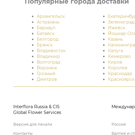
Популярные города доставки
Архангельск
Екатеринбу
Астрахань
Зеленоград
Барнаул
Ижевск
Батайск
Йошкар-Ол
Белгород
Казань
Брянск
Калинингра
Владивосток
Калуга
Владимир
Кемерово
Волгоград
Киров
Воронеж
Королев
Грозный
Краснодар
Дмитров
Красноярск
Interflora Russia & CIS
Междунар
Global Flower Services
Версия для печати
Россия
Контакты
Балтия и с