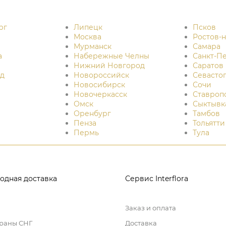
рг
Липецк
Псков
Москва
Ростов-
Мурманск
Самара
а
Набережные Челны
Санкт-П
Нижний Новгород
Саратов
д
Новороссийск
Севасто
Новосибирск
Сочи
Новочеркасск
Ставроп
Омск
Сыктывк
Оренбург
Тамбов
Пенза
Тольятти
Пермь
Тула
одная доставка
Сервис Interflora
Заказ и оплата
траны СНГ
Доставка