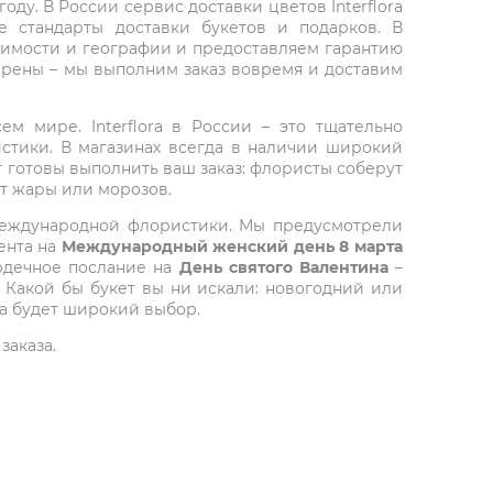
ду. В России сервис доставки цветов Interflora
 стандарты доставки букетов и подарков. В
тоимости и географии и предоставляем гарантию
верены – мы выполним заказ вовремя и доставим
ем мире. Interflora в России – это тщательно
стики. В магазинах всегда в наличии широкий
т готовы выполнить ваш заказ: флористы соберут
от жары или морозов.
 международной флористики. Мы предусмотрели
ента на
Международный женский день 8 марта
ердечное послание на
День святого Валентина
–
 Какой бы букет вы ни искали: новогодний или
да будет широкий выбор.
заказа.