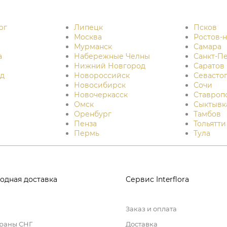
рг
Липецк
Псков
Москва
Ростов-
Мурманск
Самара
а
Набережные Челны
Санкт-П
Нижний Новгород
Саратов
д
Новороссийск
Севасто
Новосибирск
Сочи
Новочеркасск
Ставроп
Омск
Сыктывк
Оренбург
Тамбов
Пенза
Тольятти
Пермь
Тула
одная доставка
Сервис Interflora
Заказ и оплата
траны СНГ
Доставка