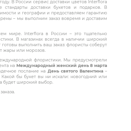
ду. В России сервис доставки цветов Interflora
 стандарты доставки букетов и подарков. В
тоимости и географии и предоставляем гарантию
верены – мы выполним заказ вовремя и доставим
ем мире. Interflora в России – это тщательно
стики. В магазинах всегда в наличии широкий
т готовы выполнить ваш заказ: флористы соберут
от жары или морозов.
 международной флористики. Мы предусмотрели
ента на
Международный женский день 8 марта
ердечное послание на
День святого Валентина
–
 Какой бы букет вы ни искали: новогодний или
да будет широкий выбор.
заказа.