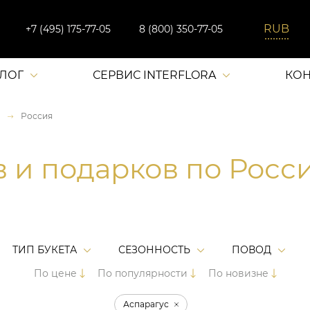
+7 (495) 175-77-05
8 (800) 350-77-05
АЛОГ
СЕРВИС INTERFLORA
КОН
Россия
в и подарков по Росс
ТИП БУКЕТА
СЕЗОННОСТЬ
ПОВОД
По цене
По популярности
По новизне
Аспарагус