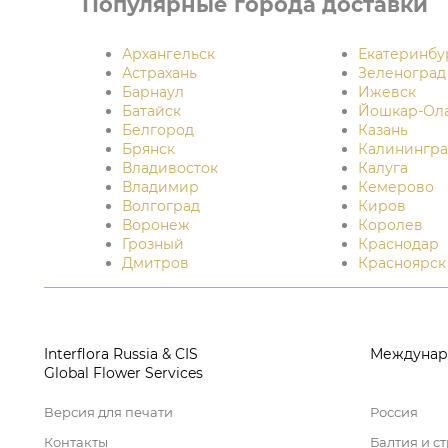
Популярные города доставки
Архангельск
Екатеринбу
Астрахань
Зеленоград
Барнаул
Ижевск
Батайск
Йошкар-Ол
Белгород
Казань
Брянск
Калинингра
Владивосток
Калуга
Владимир
Кемерово
Волгоград
Киров
Воронеж
Королев
Грозный
Краснодар
Дмитров
Красноярск
Interflora Russia & CIS
Междунар
Global Flower Services
Версия для печати
Россия
Контакты
Балтия и с