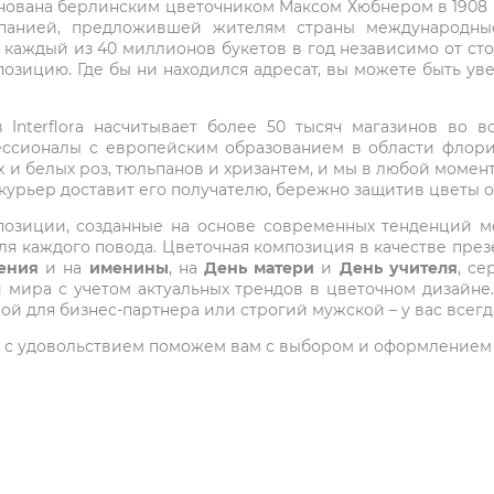
снована берлинским цветочником Максом Хюбнером в 1908 го
мпанией, предложившей жителям страны международные
 каждый из 40 миллионов букетов в год независимо от с
озицию. Где бы ни находился адресат, вы можете быть у
Interflora насчитывает более 50 тысяч магазинов во вс
ессионалы с европейским образованием в области флори
 и белых роз, тюльпанов и хризантем, и мы в любой момен
 курьер доставит его получателю, бережно защитив цветы 
композиции, созданные на основе современных тенденций
я каждого повода. Цветочная композиция в качестве през
ения
и на
именины
, на
День матери
и
День учителя
, с
ира с учетом актуальных трендов в цветочном дизайне.
ой для бизнес-партнера или строгий мужской – у вас всег
 мы с удовольствием поможем вам с выбором и оформлением 