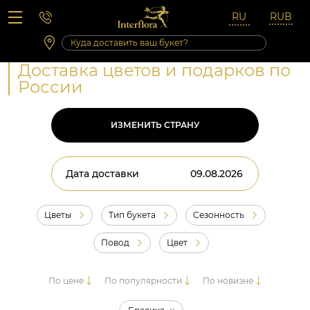
Вопросы-ответы
Сб 10:00 ‐ 14:00
Выходные и праздничные дни
Доставка цветов и подарков по
России
ИЗМЕНИТЬ СТРАНУ
Дата доставки
Цветы
Тип букета
Сезонность
Повод
Цвет
По цене
По популярности
По новизне