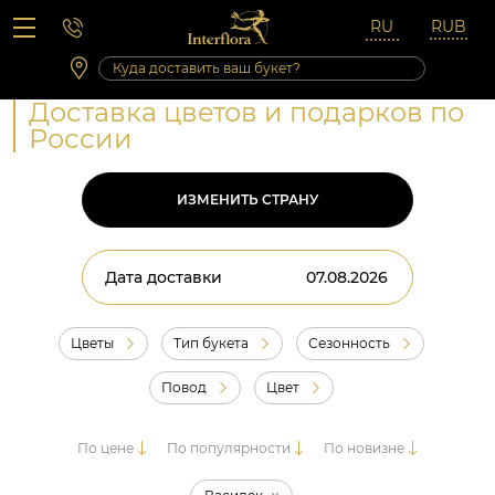
Вопросы-ответы
Сб 10:00 ‐ 14:00
Выходные и праздничные дни
Доставка цветов и подарков по
России
ИЗМЕНИТЬ СТРАНУ
Дата доставки
Цветы
Тип букета
Сезонность
Повод
Цвет
По цене
По популярности
По новизне