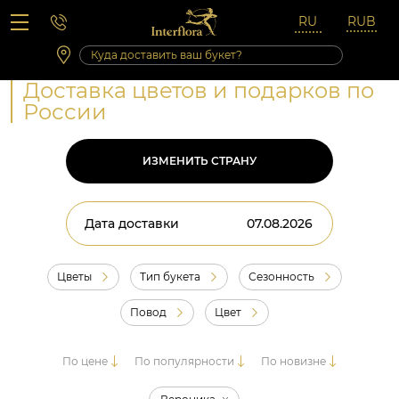
Вопросы-ответы
Сб 10:00 ‐ 14:00
Выходные и праздничные дни
Доставка цветов и подарков по
России
ИЗМЕНИТЬ СТРАНУ
Дата доставки
Цветы
Тип букета
Сезонность
Повод
Цвет
По цене
По популярности
По новизне