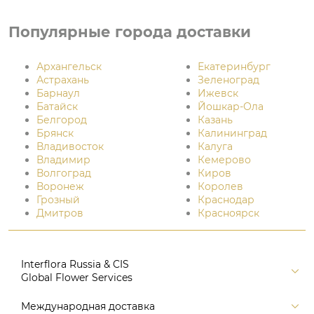
Популярные города доставки
Архангельск
Екатеринбург
Астрахань
Зеленоград
Барнаул
Ижевск
Батайск
Йошкар-Ола
Белгород
Казань
Брянск
Калининград
Владивосток
Калуга
Владимир
Кемерово
Волгоград
Киров
Воронеж
Королев
Грозный
Краснодар
Дмитров
Красноярск
Interflora Russia & CIS
Global Flower Services
Версия для печати
Международная доставка