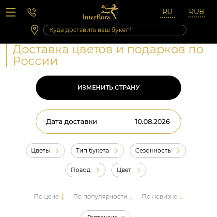
Вопросы-ответы
Сб 10:00 ‐ 14:00
Выходные и праздничные дни
Доставка цветов и подарков по
России
ИЗМЕНИТЬ СТРАНУ
Дата доставки
Цветы
Тип букета
Сезонность
Повод
Цвет
По цене
По популярности
По новизне