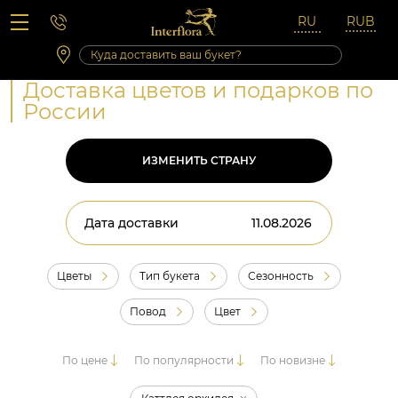
Вопросы-ответы
Сб 10:00 ‐ 14:00
Выходные и праздничные дни
Доставка цветов и подарков по
России
ИЗМЕНИТЬ СТРАНУ
Дата доставки
Цветы
Тип букета
Сезонность
Повод
Цвет
По цене
По популярности
По новизне