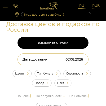
Вопросы-ответы
Сб 10:00 ‐ 14:00
Выходные и праздничные дни
Доставка цветов и подарков по
России
ИЗМЕНИТЬ СТРАНУ
Дата доставки
Цветы
Тип букета
Сезонность
Повод
Цвет
По цене
По популярности
По новизне