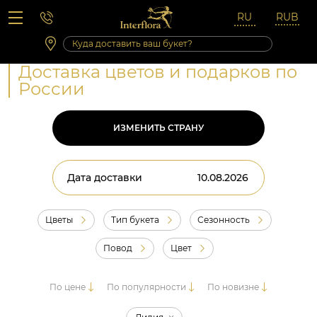
Вопросы-ответы
Сб 10:00 ‐ 14:00
Выходные и праздничные дни
Доставка цветов и подарков по
России
ИЗМЕНИТЬ СТРАНУ
Дата доставки
Цветы
Тип букета
Сезонность
Повод
Цвет
По цене
По популярности
По новизне