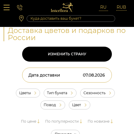
Вопросы-ответы
Сб 10:00 ‐ 14:00
Выходные и праздничные дни
Доставка цветов и подарков по
России
ИЗМЕНИТЬ СТРАНУ
Дата доставки
Цветы
Тип букета
Сезонность
Повод
Цвет
По цене
По популярности
По новизне