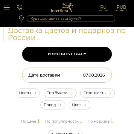
Вопросы-ответы
Сб 10:00 ‐ 14:00
Выходные и праздничные дни
Доставка цветов и подарков по
России
ИЗМЕНИТЬ СТРАНУ
Дата доставки
Цветы
Тип букета
Сезонность
Повод
Цвет
По цене
По популярности
По новизне