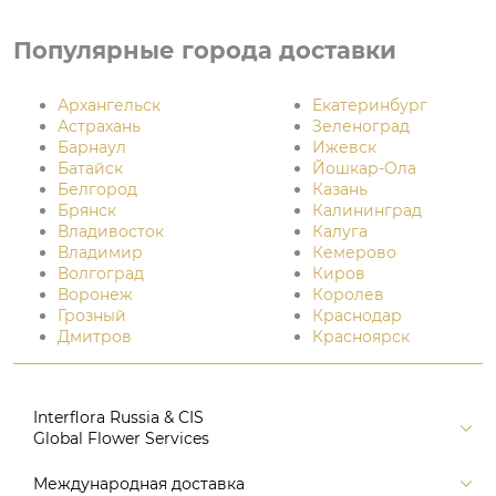
Популярные города доставки
Архангельск
Екатеринбург
Астрахань
Зеленоград
Барнаул
Ижевск
Батайск
Йошкар-Ола
Белгород
Казань
Брянск
Калининград
Владивосток
Калуга
Владимир
Кемерово
Волгоград
Киров
Воронеж
Королев
Грозный
Краснодар
Дмитров
Красноярск
Interflora Russia & CIS
Global Flower Services
Версия для печати
Международная доставка