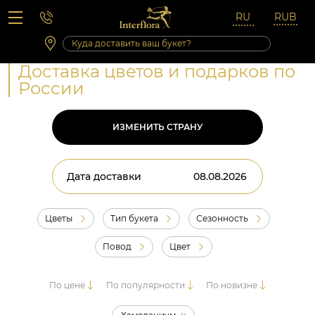
Вопросы-ответы
Сб 10:00 ‐ 14:00
Выходные и праздничные дни
Доставка цветов и подарков по
России
ИЗМЕНИТЬ СТРАНУ
Дата доставки
Цветы
Тип букета
Сезонность
Повод
Цвет
По цене
По популярности
По новизне