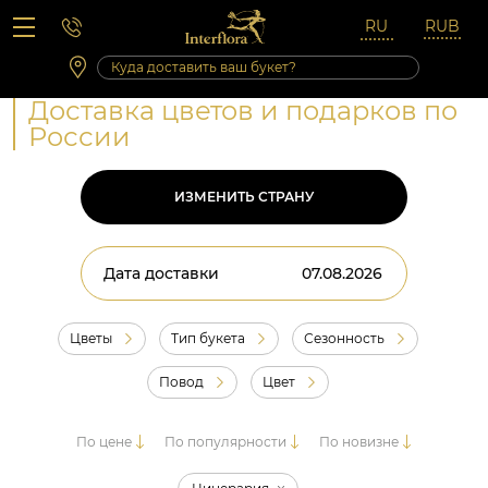
Вопросы-ответы
Сб 10:00 ‐ 14:00
Выходные и праздничные дни
Доставка цветов и подарков по
России
ИЗМЕНИТЬ СТРАНУ
Дата доставки
Цветы
Тип букета
Сезонность
Повод
Цвет
По цене
По популярности
По новизне