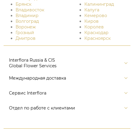
Брянск
Калининград
Владивосток
Калуга
Владимир
Кемерово
Волгоград
Киров
Воронеж
Королев
Грозный
Краснодар
Дмитров
Красноярск
Interflora Russia & CIS
Global Flower Services
Версия для печати
Международная доставка
Контакты
Россия
Сервис Interflora
Поиск
Балтия и страны СНГ
Карта портала
Заказ и оплата
Отдел по работе с клиентами
Европа
Помощь
Доставка
Америка
Связаться с нами, заказать звонок
Цветы и подарки
Австралия и Океания
+7 (495) 175-77-05