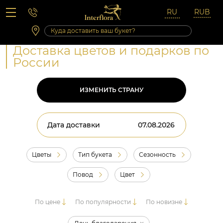
Вопросы-ответы
Сб 10:00 ‐ 14:00
Выходные и праздничные дни
Доставка цветов и подарков по
России
ИЗМЕНИТЬ СТРАНУ
Дата доставки
Цветы
Тип букета
Сезонность
Повод
Цвет
По цене
По популярности
По новизне