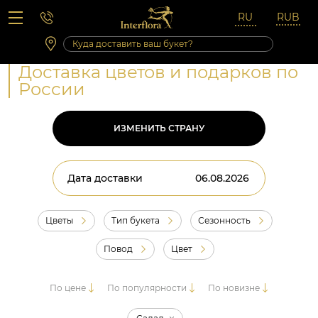
Вопросы-ответы
Сб 10:00 ‐ 14:00
Выходные и праздничные дни
Доставка цветов и подарков по
России
ИЗМЕНИТЬ СТРАНУ
Дата доставки
Цветы
Тип букета
Сезонность
Повод
Цвет
По цене
По популярности
По новизне