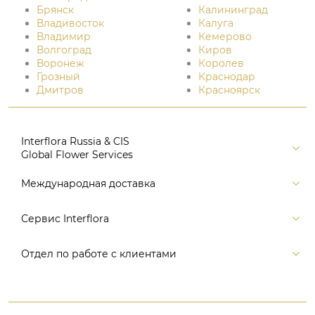
Брянск
Калининград
Владивосток
Калуга
Владимир
Кемерово
Волгоград
Киров
Воронеж
Королев
Грозный
Краснодар
Дмитров
Красноярск
Interflora Russia & CIS
Global Flower Services
Версия для печати
Международная доставка
Контакты
Россия
Сервис Interflora
Поиск
Балтия и страны СНГ
Карта портала
Заказ и оплата
Отдел по работе с клиентами
Европа
Помощь
Доставка
Америка
Связаться с нами, заказать звонок
Цветы и подарки
Австралия и Океания
+7 (495) 175-77-05