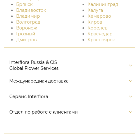
Брянск
Калининград
Владивосток
Калуга
Владимир
Кемерово
Волгоград
Киров
Воронеж
Королев
Грозный
Краснодар
Дмитров
Красноярск
Interflora Russia & CIS
Global Flower Services
Версия для печати
Международная доставка
Контакты
Россия
Сервис Interflora
Поиск
Балтия и страны СНГ
Карта портала
Заказ и оплата
Отдел по работе с клиентами
Европа
Помощь
Доставка
Америка
Связаться с нами, заказать звонок
Цветы и подарки
Австралия и Океания
+7 (495) 175-77-05