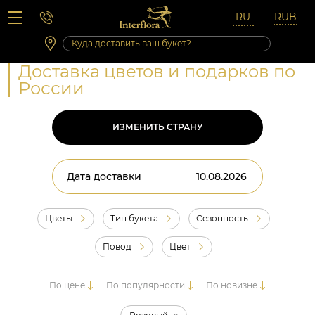
Вопросы-ответы
Сб 10:00 ‐ 14:00
Выходные и праздничные дни
Доставка цветов и подарков по
России
ИЗМЕНИТЬ СТРАНУ
Дата доставки
Цветы
Тип букета
Сезонность
Повод
Цвет
По цене
По популярности
По новизне