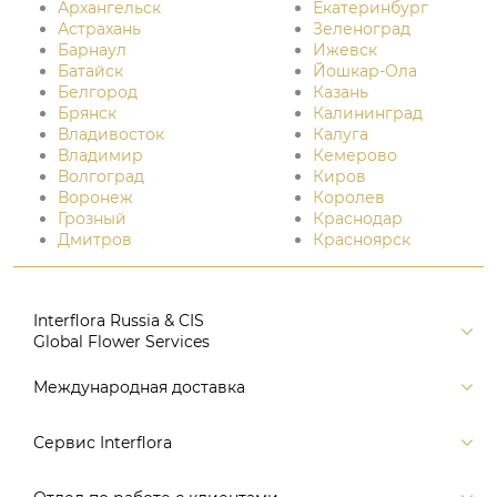
Архангельск
Екатеринбург
Астрахань
Зеленоград
Барнаул
Ижевск
Батайск
Йошкар-Ола
Белгород
Казань
Брянск
Калининград
Владивосток
Калуга
Владимир
Кемерово
Волгоград
Киров
Воронеж
Королев
Грозный
Краснодар
Дмитров
Красноярск
Interflora Russia & CIS
Global Flower Services
Версия для печати
Международная доставка
Контакты
Россия
Сервис Interflora
Поиск
Балтия и страны СНГ
Карта портала
Заказ и оплата