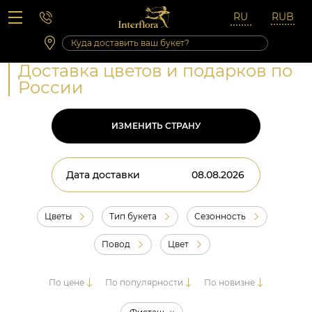
Вопросы-ответы
Сб 10:00 ‐ 14:00
Выходные и праздничные дни
Доставка цветов и подарков по
России
ИЗМЕНИТЬ СТРАНУ
Дата доставки
Цветы
Тип букета
Сезонность
Повод
Цвет
По цене
По популярности
По новизне