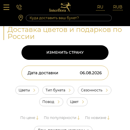
Вопросы-ответы
Сб 10:00 ‐ 14:00
Выходные и праздничные дни
Доставка цветов и подарков по
России
ИЗМЕНИТЬ СТРАНУ
Дата доставки
Цветы
Тип букета
Сезонность
Повод
Цвет
По цене
По популярности
По новизне