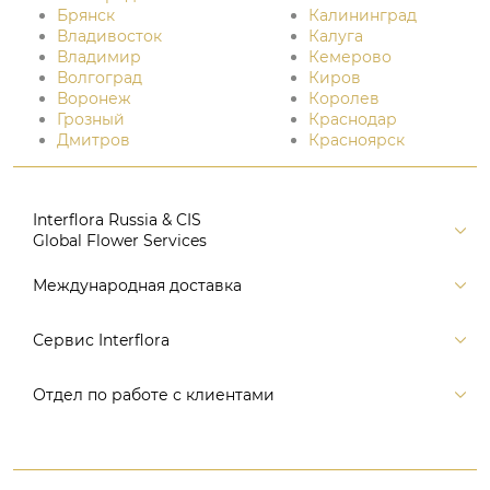
Брянск
Калининград
Владивосток
Калуга
Владимир
Кемерово
Волгоград
Киров
Воронеж
Королев
Грозный
Краснодар
Дмитров
Красноярск
Interflora Russia & CIS
Global Flower Services
Версия для печати
Международная доставка
Контакты
Россия
Сервис Interflora
Поиск
Балтия и страны СНГ
Карта портала
Заказ и оплата
Отдел по работе с клиентами
Европа
Помощь
Доставка
Америка
Связаться с нами, заказать звонок
Цветы и подарки
Австралия и Океания
+7 (495) 175-77-05