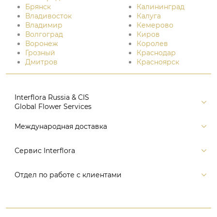
Брянск
Калининград
Владивосток
Калуга
Владимир
Кемерово
Волгоград
Киров
Воронеж
Королев
Грозный
Краснодар
Дмитров
Красноярск
Interflora Russia & CIS
Global Flower Services
Версия для печати
Международная доставка
Контакты
Россия
Сервис Interflora
Поиск
Балтия и страны СНГ
Карта портала
Заказ и оплата
Отдел по работе с клиентами
Европа
Помощь
Доставка
Америка
Связаться с нами, заказать звонок
Цветы и подарки
Австралия и Океания
+7 (495) 175-77-05