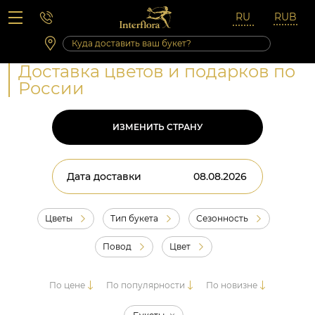
Вопросы-ответы
Сб 10:00 ‐ 14:00
Выходные и праздничные дни
Доставка цветов и подарков по
России
ИЗМЕНИТЬ СТРАНУ
Дата доставки
Цветы
Тип букета
Сезонность
Повод
Цвет
По цене
По популярности
По новизне