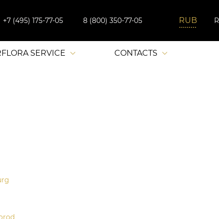
+7 (495) 175-77-05
8 (800) 350-77-05
RFLORA SERVICE
CONTACTS
urg
orod