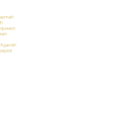
haimah
ah
-quwain
kan
fujairah
-zayed